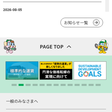
2026-08-05
令和8年度「労務研修会」開催のご案内
お知らせ一覧
神ト協
2026-08-05
PAGE TOP
西湘バイパス 高波の影響による通行止めのお知らせ
気象情報・道路交通情報
2026-08-05
台風第１３号に備えた体制の確保等について（注意喚
起）
気象情報・道路交通情報
一般のみなさまへ