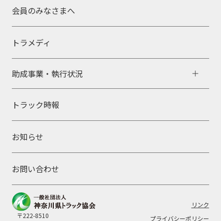
2026-08-03
会員のみなさまへ
第40回交通安全こどもショーのご案内
神ト協
トラメディ
2026-07-27
助成事業・執行状況
潤滑油等に関する直接販売スキームの新設について
（経済産業省・国土交通省）
トラック時報
国・行政
お知らせ
2026-07-27
プレスリリース「２０２６年度（令和８年度）貨物自
動車運送事業安全性評価事業（Ｇマーク制度）申請受
お問い合わせ
付数について」
全ト協
リンク
〒222-8510
プライバシーポリシー