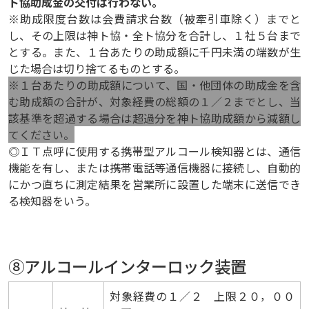
ト協助成金の交付は行わない。
※助成限度台数は会費請求台数（被牽引車除く）までと
し、その上限は神ト協・全ト協分を合計し、１社５台まで
とする。また、１台あたりの助成額に千円未満の端数が生
じた場合は切り捨てるものとする。
※１台あたりの助成額について、国・他団体の助成金を含
む助成額の合計が、対象経費の総額の１／２までとし、当
該基準を超過する場合は超過分を神ト協助成額から減額し
てください。
◎ＩＴ点呼に使用する携帯型アルコール検知器とは、通信
機能を有し、または携帯電話等通信機器に接続し、自動的
にかつ直ちに測定結果を営業所に設置した端末に送信でき
る検知器をいう。
⑧アルコールインターロック装置
対象経費の１／２ 上限２０，００