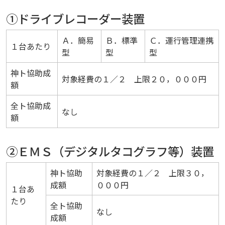
①ドライブレコーダー装置
Ａ．簡易
Ｂ．標準
Ｃ．運行管理連携
１台あたり
型
型
型
神ト協助成
対象経費の１／２ 上限２０，０００円
額
全ト協助成
なし
額
②ＥＭＳ（デジタルタコグラフ等）装置
神ト協助
対象経費の１／２ 上限３０，
成額
０００円
１台あ
たり
全ト協助
なし
成額