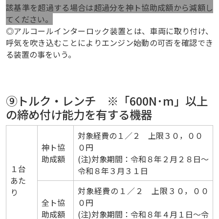
該基準を超過する場合は超過分を神ト協助成額から減額し
てください。
◎アルコールインターロック装置とは、車両に取り付け、
呼気を吹き込むことによりエンジン始動の
可否を確認でき
る装置の事をいう。
⑨トルク・レンチ
※「600N･m」以上
の締め付け能力を有する機器
対象経費の１／２ 上限３０，００
神ト協
０円
助成額
(注)対象期間：令和８年２月２８日～
１台
令和８年３月３１日
あた
対象経費の１／２ 上限３０，００
り
全ト協
０円
助成額
(注)対象期間：令和８年４月１日～令