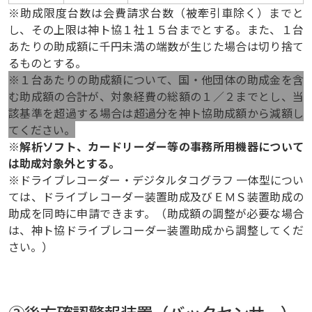
※助成限度台数は会費請求台数（被牽引車除く）までと
し、その上限は神ト協１社１５台までとする。また、１台
あたりの助成額に千円未満の端数が生じた場合は切り捨て
るものとする。
※１台あたりの助成額について、国・他団体の助成金を含
む助成額の合計が、対象経費の総額の１／２までとし、当
該基準を超過する場合は超過分を神ト協助成額から減額し
てください。
※解析ソフト、カードリーダー等の事務所用機器について
は助成対象外とする。
※ドライブレコーダー・デジタルタコグラフ 一体型につい
ては、ドライブレコーダー装置助成及びＥＭＳ装置助成の
助成を同時に申請できます。（助成額の調整が必要な場合
は、神ト協ドライブレコーダー装置助成から調整してくだ
さい。）