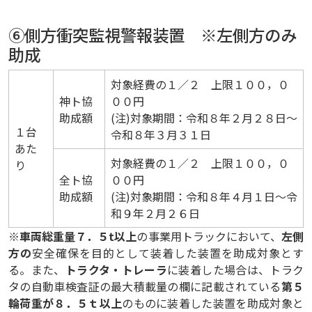
⑥側方衝突監視警報装置 ※左側方のみ
助成
対象経費の１／２ 上限１００，０
神ト協
００円
助成額
(注)対象期間：令和８年２月２８日～
１台
令和８年３月３１日
あた
対象経費の１／２ 上限１００，０
り
全ト協
００円
助成額
(注)対象期間：令和８年４月１日～令
和９年２月２６日
※
車両総重量７．５t以上
の事業用トラックにおいて、
左側
方の
安全確保を目的として装着した装置を助成対象とす
る。また、
トラクタ・トレーラ
に装着した場合は、トラク
タの自動車検査証の最大積載量の欄に記載されている
第５
輪荷重が８．５ｔ以上
のものに装着した装置を助成対象と