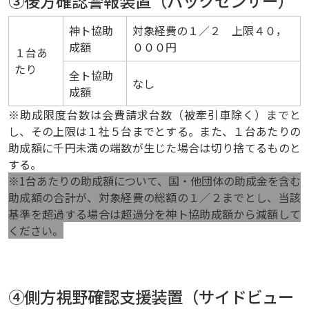
③後方確認警報装置（バックセンサー）
神ト協助
対象経費の１／２ 上限４０，
成額
０００円
１台あ
たり
全ト協助
なし
成額
※助成限度台数は会費請求台数（被牽引車除く）までと
し、その上限は１社５台までとする。また、１台あたりの
助成額に千円未満の端数が生じた場合は切り捨てるものと
する。
※1台あたりの助成額について、国・他団体の助成金を含む
助成額の合計が、対象経費の総額の１／２までとし、当該
基準を超過する場合は超過分を神ト協助成額から減額して
ください。
④側方視野確認支援装置（サイドビュー