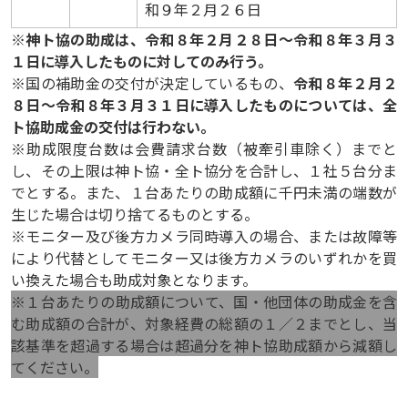
和９年２月２６日
※
神ト協の助成は、令和８年２月２８日～令和８年３月３
１日に導入したものに対してのみ行う。
※国の補助金の交付が決定しているもの、
令和８年２月２
８日～令和８年３月３１日に導入したものについては、全
ト協助成金の交付は行わない。
※助成限度台数は会費請求台数（被牽引車除く）までと
し
、その上限は神ト協・全ト協分を合計し、１社５台分ま
でとする。また、１台あたりの助成額に千円未満の端数が
生じた場合は切り捨てるものとする。
※モニター及び後方カメラ同時導入の場合、または故障等
により代替としてモニター又は後方カメラのいずれかを買
い換えた場合も助成対象となります。
※１台あたりの助成額について、国・他団体の助成金を含
む助成額の合計が、対象経費の総額の１／２までとし、当
該基準を超過する場合は超過分を神ト協助成額から減額し
てください。