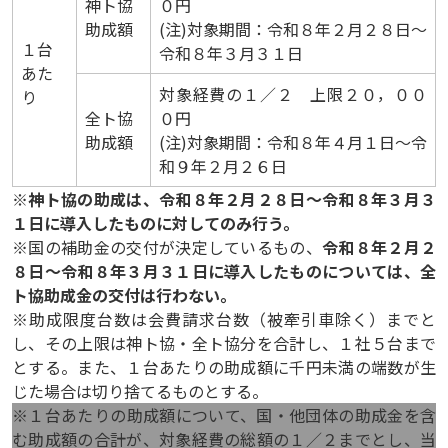
神ト協
０円
助成額
(注)対象期間：令和８年２月２８日～
１台
令和８
年３月３１日
あた
対象経費の１／２ 上限２０，００
り
全ト協
０円
助成額
(注)対象期間：令和８年４月１日～令
和９年２月２６
日
※
神ト協の助成は、令和８年２月２８日～令和８年３月３
１日に導入したものに対してのみ行う。
※国の補助金の交付が決定しているもの、
令和８年２月２
８日～令和８年３月３１日に導入したものについては、全
ト協助成金の交付は行わない。
※助成限度台数は会費請求台数（被牽引車除く）までと
し、その上限は神ト協・全ト協分を合計し、１社５台まで
とする。また、１台あたりの助成額に千円未満の端数が生
じた場合は切り捨てるものとする。
※１台あたりの助成額について、国・他団体の助成金を含
む助成額の合計が、対象経費の総額の１／２までとし、当