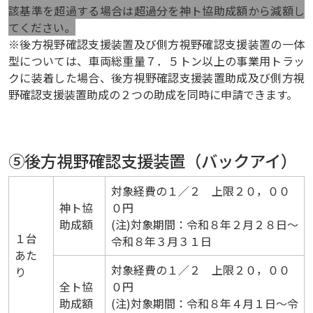
該基準を超過する場合は超過分を神ト協助成額から減額し
てください。
※後方視野確認支援装置及び側方視野確認支援装置の一体
型については、車両総重量７．５トン以上の事業用トラッ
クに装着した場合、後方視野確認支援装置助成及び側方視
野確認支援装置助成の２つの助成を同時に申請できます。
⑤後方視野確認支援装置（バックアイ）
対象経費の１／２ 上限２０，００
神ト協
０円
助成額
(注)対象期間：令和８年２月２８日～
１台
令和８年３月３１日
あた
対象経費の１／２ 上限２０，００
り
全ト協
０円
助成額
(注)対象期間：令和８年４月１日～令