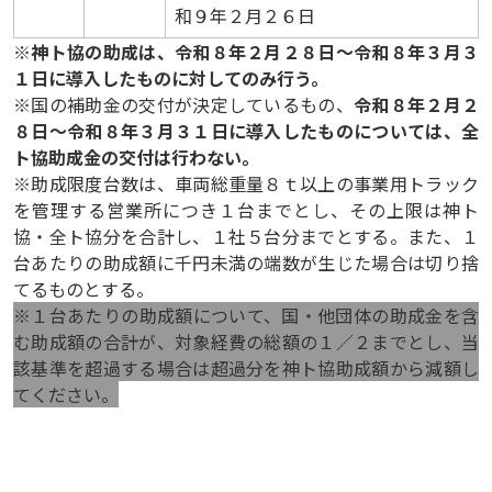
和９年２月２６
日
※
神ト協の助成は、令和８年２月２８日～令和８年３月３
１日に導入したものに対してのみ行う。
※国の補助金の交付が決定しているもの、
令和８年２月２
８日～令和８年３月３１日に導入したものについては、全
ト協助成金の交付は行わない。
※助成限度台数は、車両総重量８ｔ以上の事業用トラック
を管理する営業所につき１台までとし、その上限は神ト
協・全ト協分を合計し、１社５台分までとする。また、１
台あたりの助成額に千円未満の端数が生じた場合は切り捨
てるものとする。
※１台あたりの助成額について、国・他団体の助成金を含
む助成額の合計が、対象経費の総額の１／２までとし、当
該基準を超過する場合は超過分を神ト協助成額から減額し
てください。