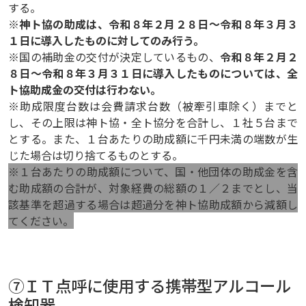
する。
※
神ト協の助成は、令和８年２月２８日～令和８年３月３
１日に導入したものに対してのみ行う。
※国の補助金の交付が決定しているもの、
令和８年２月２
８日～令和８年３月３１日に導入したものについては、全
ト協助成金の交付は行わない。
※助成限度台数は会費請求台数（被牽引車除く）までと
し、その上限は神ト協・全ト協分を合計し、１社５台まで
とする。また、１台あたりの助成額に千円未満の端数が生
じた場合は切り捨てるものとする。
※１台あたりの助成額について、国・他団体の助成金を含
む助成額の合計が、対象経費の総額の１／２までとし、当
該基準を超過する場合は超過分を神ト協助成額から減額し
てください。
⑦ＩＴ点呼に使用する携帯型アルコール
検知器