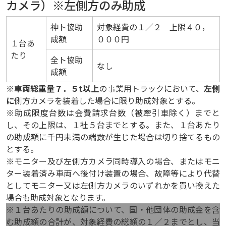
カメラ）※左側方のみ助成
神ト協助
対象経費の１／２ 上限４０，
成額
０００円
１台あ
たり
全ト協助
なし
成額
※
車両総重量７．５t以上
の事業用トラックにおいて、
左側
に
側方カメラを装着した場合に限り助成対象とする。
※助成限度台数は会費請求台数（被牽引車除く）までと
し、その上限は、１社５台までとする。また、１台あたり
の助成額に千円未満の端数が生じた場合は切り捨てるもの
とする。
※モニター及び左側方カメラ同時導入の場合、またはモニ
ター装着済み車両へ後付け装置の場合、故障等により代替
としてモニター又は左側方カメラのいずれかを買い換えた
場合も助成対象となります。
※１台あたりの助成額について、国・他団体の助成金を含
む助成額の合計が、対象経費の総額の１／２までとし、当