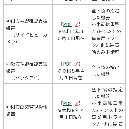
全ト協の指定
した機器
④側方視野確認支援
【
PDF
】
※車両総重量
装置
※令和７年１
7.5トン以上の
（サイドビューカ
０月１日現在
事業用トラッ
メラ）
ク左側に装着
時のみ申請可
⑤後方視野確認支援
【
PDF
】
全ト協の指定
装置
※令和８年４
した機器
（バックアイ）
月１日現在
全ト協の指定
した機器
【
PDF
】
※車両総重量
⑥側方衝突監視警報
※令和８年４
7.5トン以上の
装置
月１日現在
事業用トラッ
ク左側に装着