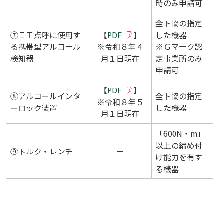
時のみ申請可
全ト協の指定
⑦ＩＴ点呼に使用す
【
PDF
】
した機器
る携帯型アルコール
※令和８年４
※Ｇマーク認
検知器
月１日現在
定事業所のみ
申請可
【
PDF
】
⑧アルコールインタ
全ト協の指定
※令和８年５
ーロック装置
した機器
月１日現在
「600N・m」
以上の締め付
⑨トルク・レンチ
－
け能力を有す
る機器