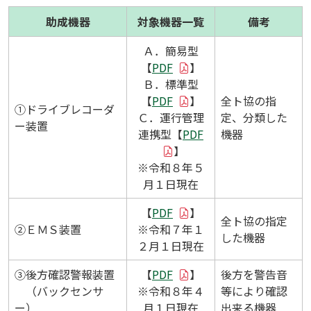
助成機器
対象機器一覧
備考
Ａ．簡易型
【
PDF
】
Ｂ．標準型
【
PDF
】
全ト協の指
①ドライブレコーダ
Ｃ．運行管理
定、分類した
ー装置
連携型【
PDF
機器
】
※令和８年５
月１日現在
【
PDF
】
全ト協の指定
②ＥＭＳ装置
※令和７年１
した機器
２月１日現在
③後方確認警報装置
【
PDF
】
後方を警告音
（バックセンサ
※令和８年４
等により確認
ー）
月１日現在
出来る機器